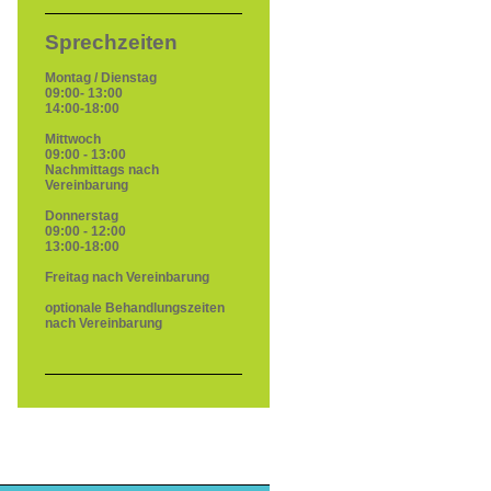
Sprechzeiten
Montag / Dienstag
09:00- 13:00
14:00-18:00
Mittwoch
09:00 - 13:00
Nachmittags nach
Vereinbarung
Donnerstag
09:00 - 12:00
13:00-18:00
Freitag nach Vereinbarung
optionale
Behandlungszeiten
nach Vereinbarung