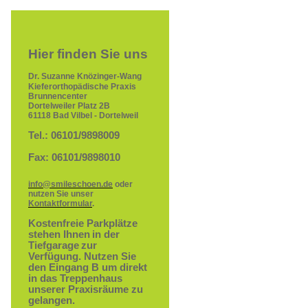
Hier finden Sie uns
Dr. Suzanne Knözinger-Wang
Kieferorthopädische Praxis
Brunnencenter
Dortelweiler Platz 2B
61118 Bad Vilbel - Dortelweil
Tel.: 06101/9898009
Fax: 06101/9898010
info@smileschoen.de
oder
nutzen Sie unser
Kontaktformular
.
Kostenfreie Parkplätze
stehen Ihnen
in der
Tiefgarage
zur
Verfügung. Nutzen Sie
den Eingang B um direkt
in das Treppenhaus
unserer Praxisräume zu
gelangen.